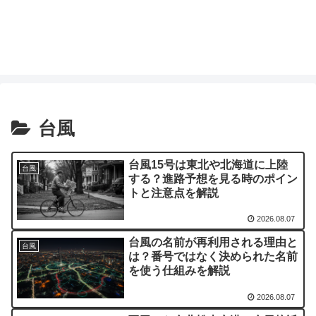
台風
台風15号は東北や北海道に上陸
台風
する？進路予想を見る時のポイン
トと注意点を解説
2026.08.07
台風の名前が再利用される理由と
台風
は？番号ではなく決められた名前
を使う仕組みを解説
2026.08.07