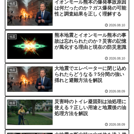
イオンモール熊本の爆発事故原因
地震
は何だったのか？ガス爆発の可能
性と調査結果を正しく理解する
2026.08.10
熊本地震とイオンモール熊本の事
地震
故は忘れられたのか？災害の記憶
が風化する理由と現在の防災意識
2026.08.10
大地震でエレベーターに閉じ込め
地震
られたらどうなる？5分間の強い
揺れと避難方法を解説
2026.08.09
災害時のトイレ凝固剤は油処理に
地震
使える？正しい用途と地震後の油
処理方法を解説
2026.08.09