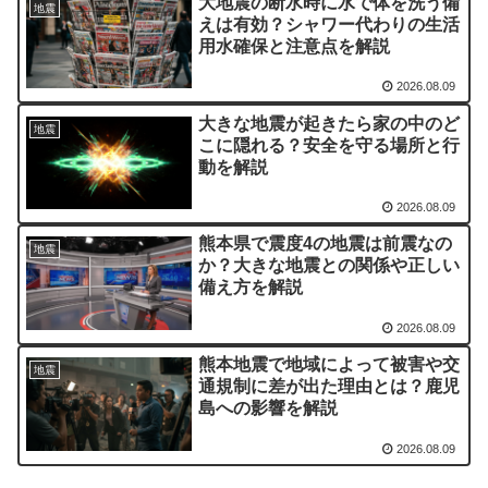
大地震の断水時に水で体を洗う備
地震
えは有効？シャワー代わりの生活
用水確保と注意点を解説
2026.08.09
大きな地震が起きたら家の中のど
地震
こに隠れる？安全を守る場所と行
動を解説
2026.08.09
熊本県で震度4の地震は前震なの
地震
か？大きな地震との関係や正しい
備え方を解説
2026.08.09
熊本地震で地域によって被害や交
地震
通規制に差が出た理由とは？鹿児
島への影響を解説
2026.08.09